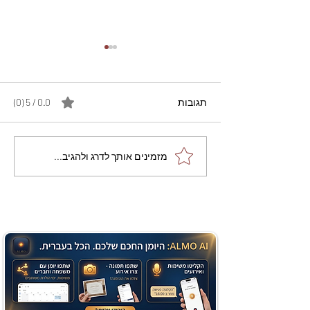
תגובות
0.0 / 5 ‏(0)
מתכון מנצח עוגת מייפל
מזמינים אותך לדרג ולהגיב...
שוקולד בחושה וקלה - זיוה
כהן