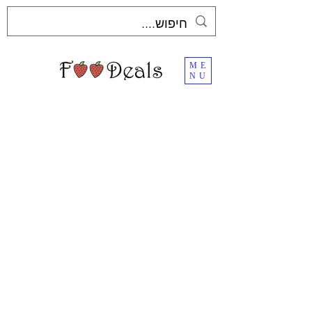
ME
NU