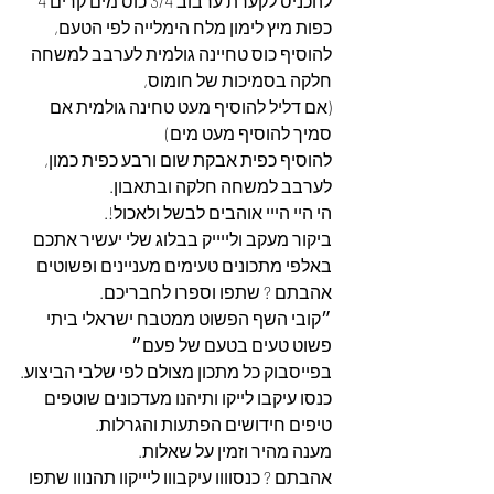
להכניס לקערת ערבוב 3/4 כוס מים קרים 4 
כפות מיץ לימון מלח הימלייה לפי הטעם,
להוסיף כוס טחיינה גולמית לערבב למשחה 
חלקה בסמיכות של חומוס,
(אם דליל להוסיף מעט טחינה גולמית אם 
סמיך להוסיף מעט מים)
להוסיף כפית אבקת שום ורבע כפית כמון,
לערבב למשחה חלקה ובתאבון.
הי היי הייי אוהבים לבשל ולאכול!.
ביקור מעקב ולייייק בבלוג שלי יעשיר אתכם 
באלפי מתכונים טעימים מעניינים ופשוטים 
אהבתם ? שתפו וספרו לחבריכם.
״קובי השף הפשוט ממטבח ישראלי ביתי 
פשוט טעים בטעם של פעם״
בפייסבוק כל מתכון מצולם לפי שלבי הביצוע.
כנסו עיקבו לייקו ותיהנו מעדכונים שוטפים 
טיפים חידושים הפתעות והגרלות.
מענה מהיר וזמין על שאלות.
אהבתם ? כנסוווו עיקבווו ליייקוו תהנווו שתפו 