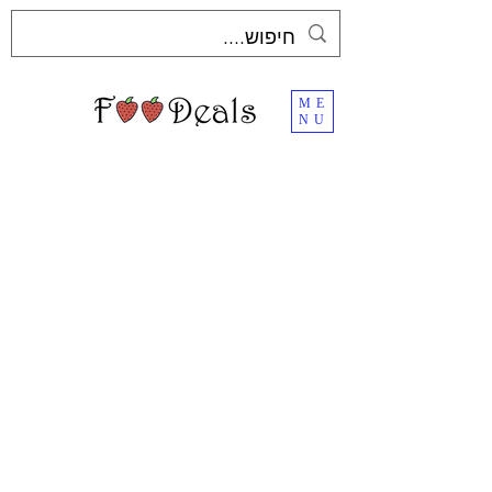
ME
NU