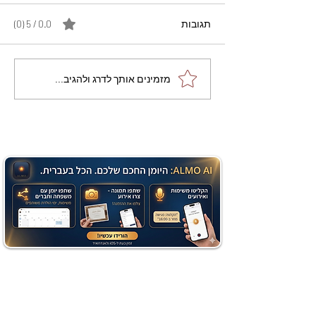
תגובות
0.0 / 5 ‏(0)
מתכון מנצח עוגת מייפל
מזמינים אותך לדרג ולהגיב...
שוקולד בחושה וקלה - זיוה
כהן