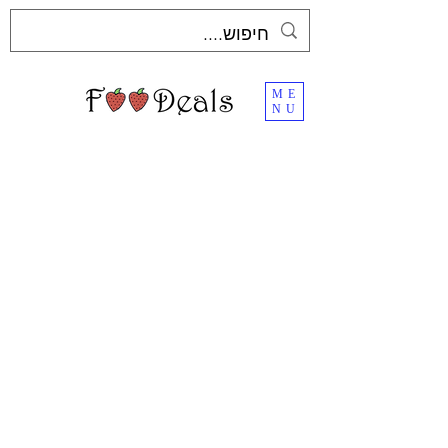
ME
NU