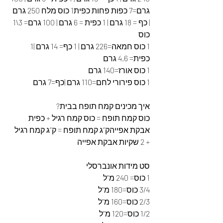
גרם=7 כפות פחות כפית1 כוס מלח 250 גרם 
| כף = 18 גרם | 1 כפית = 6 גרם | 100 גרם= 3\1 
כוס
1 כוס חמאה=226 גרם | 1 כף= 14 גרם |1 
כפית= 4.6 גרם
1 כוס אורז=140 גרם
1 כוס פירורי לחם=110 גרם |כף=7 גרם
איך מכינים קמח תופח בבית?
כוס קמח תופח = כוס קמח רגיל + כפית 
אבקת אפייהק”ג קמח תופח = ק”ג קמח רגיל 
+ 2 שקיות אבקת אפייה
סט מידות אונברסלי
1 כוס= 240 מ"ל
3/4 כוס=180 מ"ל
2/3 כוס=160 מ"ל
1/2 כוס=120 מ"ל