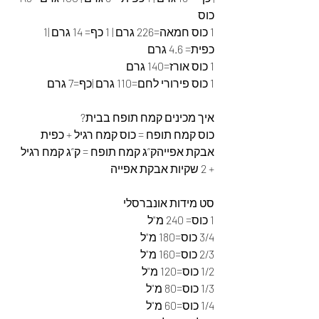
כוס
1 כוס חמאה=226 גרם | 1 כף= 14 גרם |1 
כפית= 4.6 גרם
1 כוס אורז=140 גרם
1 כוס פירורי לחם=110 גרם |כף=7 גרם
איך מכינים קמח תופח בבית?
כוס קמח תופח = כוס קמח רגיל + כפית 
אבקת אפייהק”ג קמח תופח = ק”ג קמח רגיל 
+ 2 שקיות אבקת אפייה
סט מידות אונברסלי
1 כוס= 240 מ"ל
3/4 כוס=180 מ"ל
2/3 כוס=160 מ"ל
1/2 כוס=120 מ"ל
1/3 כוס=80 מ"ל
1/4 כוס=60 מ"ל