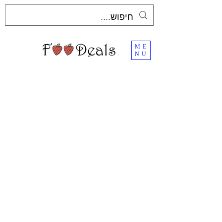
ME
NU