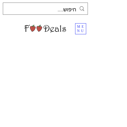
ME
NU