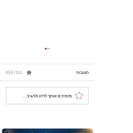
תגובות
0.0 / 5 ‏(0)
מתכון מנצח עוגת מייפל
מזמינים אותך לדרג ולהגיב...
שוקולד בחושה וקלה - זיוה
כהן