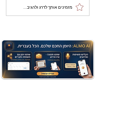
מתכון מנצח עוגת מייפל
מזמינים אותך לדרג ולהגיב...
שוקולד בחושה וקלה - זיוה
כהן