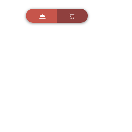
i
X
ברכות ואיחולים - אפליקציית הברכות של ישראל
ברכות ליום הולדת, ברכות
לחגים, ברכות לאירועים ועוד!
הורידו בחינם עכשיו ושלחו
ברכה לאהובים
הורדה