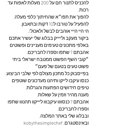
להכניס לתנור חם על 200 מעלות לאפות עד 
רכות,
להפוך את תפו״א שהחיתוך כלפי מעלה,
להפעיל על טורבו ל10 דקות ובתאבון.
הי היי הייי אוהבים לבשל ולאכול!.
ביקור מעקב ולייייק בבלוג שלי יעשיר אתכם 
באלפי מתכונים טעימים מעניינים ופשוטים 
אהבתם ? שתפו וספרו לחבריכם.
״קובי השף הפשוט ממטבח ישראלי ביתי 
פשוט טעים בטעם של פעם״
בפייסבוק כל מתכון מצולם לפי שלבי הביצוע.
כנסו עיקבו לייקו ותיהנו מעדכונים שוטפים 
טיפים חידושים הפתעות והגרלות.
מענה מהיר וזמין על שאלות.
אהבתם ? כנסוווו עיקבווו ליייקוו תהנווו שתפו 
וספרו לחבריכם. 
ובבלוג שלי באתר המלצה. 
ובאינסטגרם. kobythesimplechef