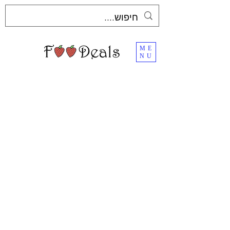
ME
NU