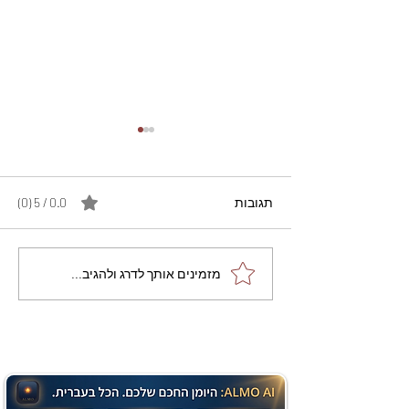
תגובות
0.0 / 5 ‏(0)
מתכון מנצח עוגת מייפל
מזמינים אותך לדרג ולהגיב...
שוקולד בחושה וקלה - זיוה
כהן