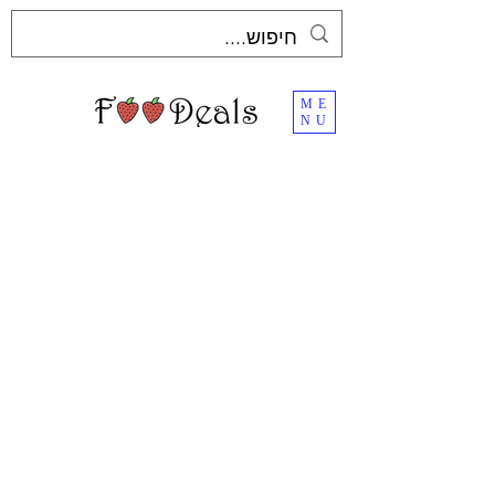
ME
NU