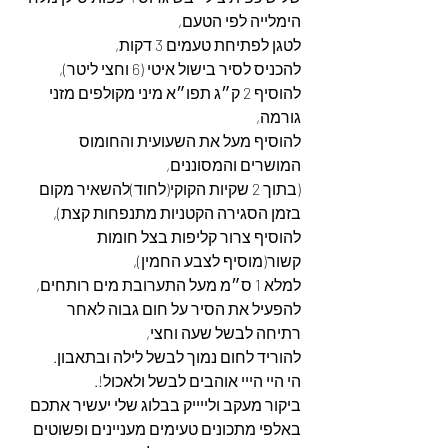
הימלייה לפי הטעם,
לטגן לפתיחת טעמים 3 דקות,
להכניס לסיר בישול איטי (6 וחצי ליטר),
להוסיף 2 ק״ג תפו״א מיני מקולפים מזני 
גורמה,
להוסיף מעל את השעועית והחומוס 
המושרים והמסוננים,
(בתוך 2 שקיות הקוקי(לחוד)להשאיר מקום 
בזמן הסגירה הקטניות מתנפחות קצת),
להוסיף צרור קליפות בצל חומות 
קשור(מוסיף לצבע החמין),
למלא 1 ס״מ מעל התערובת מים רותחים,
להפעיל את הסיר על חום גבוה לאחר 
רתיחה לבשל שעה וחצי,
להוריד לחום נמוך לבשל לילה ובתאבון.
הי היי הייי אוהבים לבשל ולאכול!.
ביקור מעקב ולייייק בבלוג שלי יעשיר אתכם 
באלפי מתכונים טעימים מעניינים ופשוטים 