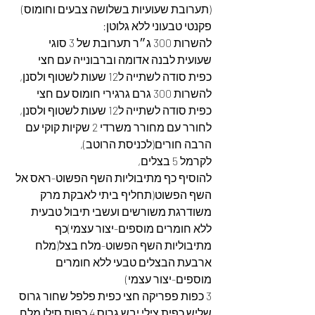
(תערובת שעועיות בשלושה צבעים וחומוס) 
פקנטי טבעוני ללא גלוטן:
להשרות 300 ג״ר תערובת של 3 סוגי 
שעועית לבנה אדומה וברבונייה עם חצי 
כפית סודה לשתייה ל12 שעות לשטוף ולסנן,
להשרות 300 גרם גרגירי חומוס עם חצי 
כפית סודה לשתייה ל12 שעות לשטוף ולסנן,
לחורר עם מחורר משרדי 2 שקיות קוקי עם 
הרבה חורים(לכניסת הרוטב),
לקרמל 5 בצלים,
להוסיף כף מתיבוליות השף הפשוט-ראס אל 
השף הפשוט(תחליף ביתי לאבקת מרק 
משודרגת משורשים ועשבי תיבול טבעית 
ללא חומרים מוספים-יצור עצמי)כף 
מתיבוליות השף הפשוט-מלח בצל(מלח 
ארבעת הבצלים טבעי ללא חומרים 
מוספים-יצור עצמי)
3 כפות פפריקה חצי כפית פלפל שחור גרוס 
שליש כפית צילי יבש גרוס 4 כפות סילן מלח 