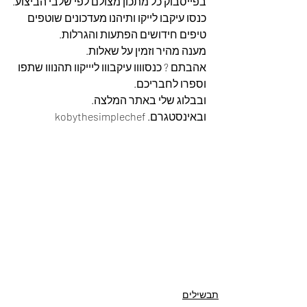
בפייסבוק כל מתכון מצולם לפי שלבי הביצוע.
כנסו עיקבו לייקו ותיהנו מעדכונים שוטפים 
טיפים חידושים הפתעות והגרלות.
מענה מהיר וזמין על שאלות.
אהבתם ? כנסוווו עיקבווו ליייקוו תהנווו שתפו 
וספרו לחבריכם. 
ובבלוג שלי באתר המלצה. 
ובאינסטגרם. kobythesimplechef
תבשילים