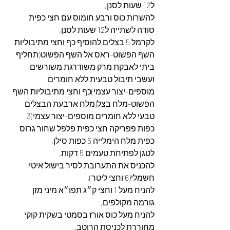
ל12 שעות לסנן,
להשרות כוס ורבע חומוס עם חצי כפית 
סודה לשתייה ל12 שעות לסנן,
לקרמל 5 בצלים להוסיף כף וחצי מתיבוליות 
השף הפשוט-ראס אל השף הפשוט(תחליף 
ביתי לאבקת מרק משודרגת משורשים 
ועשבי תיבול טבעית ללא חומרים 
מוספים-יצור עצמי)כף וחצי מתיבוליות השף 
הפשוט-מלח בצל(מלח ארבעת הבצלים 
טבעי ללא חומרים מוספים-יצור עצמי)3 
כפות פפריקה חצי כפית פלפל שחור גרוס 
כפית מלח הימלייה 5 כפות סילן,
לטגן לפתיחת טעמים 5 דקות,
להכניס את התערובת לסיר בישול איטי 
חשמלי(6 וחצי ליטר),
להניח מעל 1 וחצי ק״ג תפו״א מיני מזן 
גורמה מקולפים,
להניח מעל כוס אורז בסמטי בשקית קוקי 
מחוררת לכניסת הרוטב,