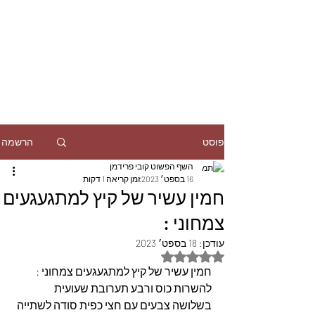
הרשמה
פוסט
השף הפשוט קובי פרידמן
16 בספט׳ 2023
זמן קריאה 1 דקות
חמין עשיר של קיץ למתגעגעים
צמחוני :
עודכן:
18 בספט׳ 2023
דירוג של NaN מתוך 5 כוכבים
חמין עשיר של קיץ למתגעגעים צמחוני :
להשרות כוס ורבע תערובת שעועית 
בשלושה צבעים עם חצי כפית סודה לשתייה 