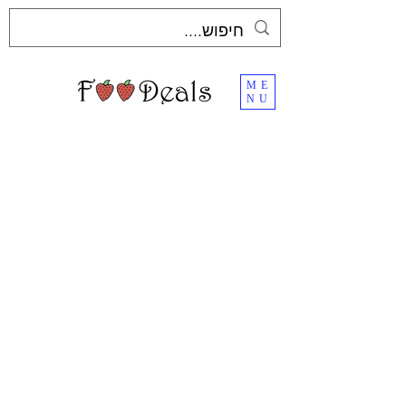
ME
NU