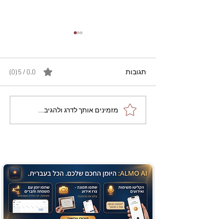
תגובות
0.0 / 5 ‏(0)
מתכון מנצח עוגת מייפל
מזמינים אותך לדרג ולהגיב...
שוקולד בחושה וקלה - זיוה
כהן