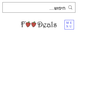
ME
NU