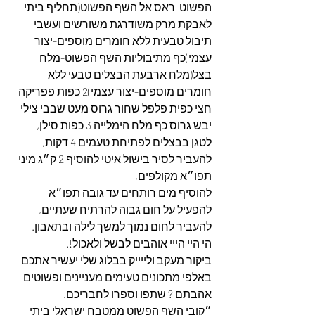
הפשוט-ראס אל השף הפשוט(תחליף ביתי 
לאבקת מרק משודרגת משורשים ועשבי 
תיבול טבעית ללא חומרים מוספים-יצור 
עצמי)כף מתיבוליות השף הפשוט-מלח 
בצל(מלח ארבעת הבצלים טבעי ללא 
חומרים מוספים-יצור עצמי)2 כפות פפריקה 
חצי כפית פלפל שחור גרוס מעט שבבי צילי 
יבש גרוס כף מלח הימלייה 3 כפות סילן,
לטגן בבצלים לפתיחת טעמים 4 דקות,
להעביר לסיר בישול איטי להוסיף 2 ק״ג מיני 
תפו״א מקולפים,
להוסיף מים רותחים עד גובה תפו״א 
להפעיל על חום גבוה להרתיח שעתיים,
להעביר לחום נמוך למשך לילה ובתאבון.
הי היי הייי אוהבים לבשל ולאכול!.
ביקור מעקב ולייייק בבלוג שלי יעשיר אתכם 
באלפי מתכונים טעימים מעניינים ופשוטים 
אהבתם ? שתפו וספרו לחבריכם.
״קובי השף הפשוט ממטבח ישראלי ביתי 