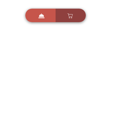
i
X
ברכות ואיחולים - אפליקציית הברכות של ישראל
ברכות ליום הולדת, ברכות
לחגים, ברכות לאירועים ועוד!
הורידו בחינם עכשיו ושלחו
ברכה לאהובים
הורדה