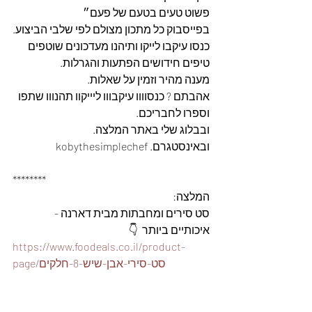
פשוט טעים בטעם של פעם״
בפייסבוק כל מתכון מצולם לפי שלבי הביצוע.
כנסו עיקבו לייקו ותיהנו מעדכונים שוטפים 
טיפים חידושים הפתעות והגרלות.
מענה מהיר וזמין על שאלות.
אהבתם ? כנסוווו עיקבווו ליייקוו תהנווו שתפו 
וספרו לחבריכם. 
ובבלוג שלי באתר המלצה. 
ובאינסטגרם. kobythesimplechef
********
המלצה: 
סט סירים ומחבתות מבית דארנה - 
איכותיים ביותר  👇
https://www.foodeals.co.il/product-
page/סט-סירי-אבן-שיש-8-חלקים