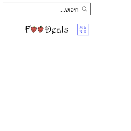
ME
NU