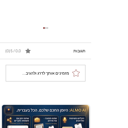
תגובות
0.0 / 5 ‏(0)
מתכון מנצח עוגת מייפל
מזמינים אותך לדרג ולהגיב...
שוקולד בחושה וקלה - זיוה
כהן