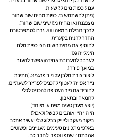
להשרות כף וחצי גרגירי שום שחור בקערית 
עם 6 כפות מים ל3 שעות,
(ניתן להשתמש ב2 כפות מחית שום שחור 
מצנצנת ואו מחית מ6 שיני שום שחור),
לרכך חבילת חמאה 200 גרם לטמפרטורת 
החדר להניח בקערית,
להוסיף את מחית השום חצי כפית מלח 
הימלייה גס,
לערבב לתערובת אחידה(אפשר להעזר 
במועך פירה),
ליצור צורת מלבן על נייר פרגמנט(חתיכת 
נייר אפייה) לעטוף להכניס לפריזר לשעתיים,
להוריד את נייר העטיפה להכניס לכלי 
לחמאה ובתאבון.
(יוצא מעדן טעים מפתיע ומיוחד)
הי היי הייי אוהבים לבשל ולאכול!.
ביקור מעקב ולייייק בבלוג שלי יעשיר אתכם 
באלפי מתכונים טעימים מעניינים ופשוטים 
אהבתם ? שתפו וספרו לחבריכם.