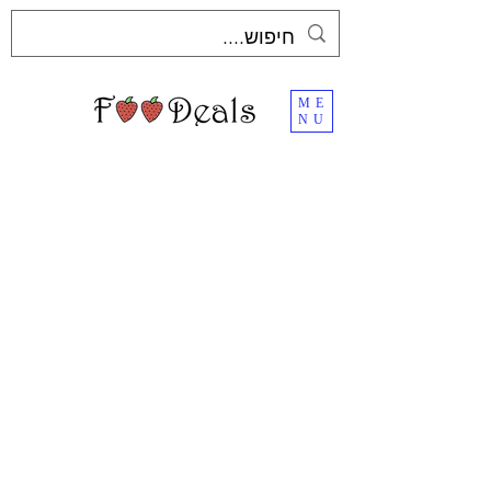
ME
NU