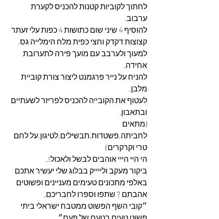
לחתוך לקוביות קטנות להכניס לקערת 
ערבוב,
להוסיף 4 שיני שום כתושות 4 כפות עלי זעתר 
קצוצות דקדק וחצי כפית מלח הימלייה גס,
למעוך ולערבב עם מועך פירה לתערובת 
אחידה,
להניח על נייר פרגמנט ליצור צורת קוביית 
מלבן,
לעטוף את הקובייה להכניס לפריזר לשעתיים 
ובתאבון.
(מתאים 
לחביתה,פשטדות,תבשילים,לטיגון,על לחם 
טרי וקרקרים)
הי היי הייי אוהבים לבשל ולאכול!.
ביקור מעקב ולייייק בבלוג שלי יעשיר אתכם 
באלפי מתכונים טעימים מעניינים ופשוטים 
אהבתם ? שתפו וספרו לחבריכם.
״קובי השף הפשוט ממטבח ישראלי ביתי 
פשוט טעים בטעם של פעם״