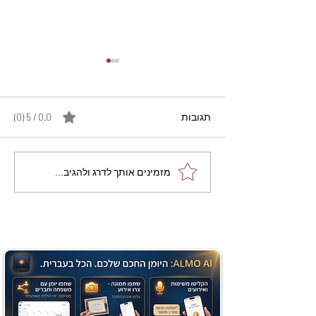
תגובות
0.0 / 5 ‏(0)
מתכון מנצח עוגת מייפל
מזמינים אותך לדרג ולהגיב...
שוקולד בחושה וקלה - זיוה
כהן