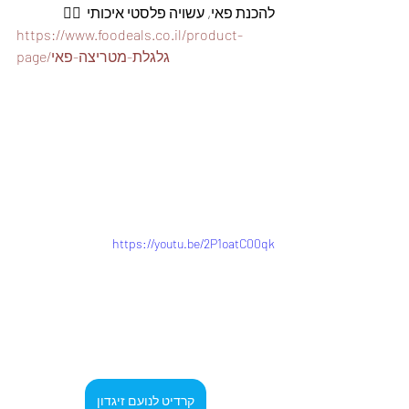
להכנת פאי, עשויה פלסטי איכותי  👇🏽
https://www.foodeals.co.il/product-
page/גלגלת-מטריצה-פאי
https://youtu.be/2P1oatC00qk
קרדיט לנועם זיגדון