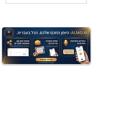
שוקולד בחושה וקלה - זיוה
כהן