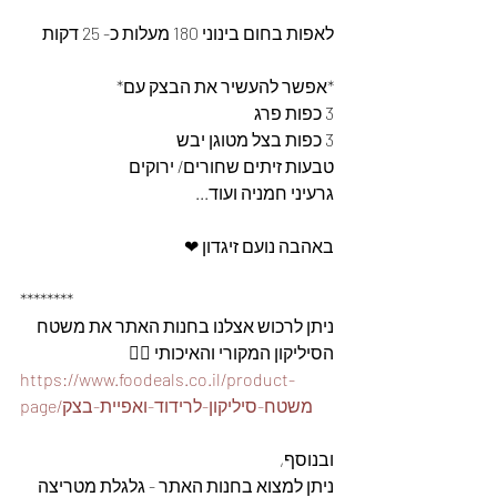
לאפות בחום בינוני 180 מעלות כ- 25 דקות 
*אפשר להעשיר את הבצק עם* 
3 כפות פרג
3 כפות בצל מטוגן יבש
טבעות זיתים שחורים/ ירוקים 
גרעיני חמניה ועוד...
באהבה נועם זיגדון ❤
********
ניתן לרכוש אצלנו בחנות האתר את משטח 
הסיליקון המקורי והאיכותי 👇🏽
https://www.foodeals.co.il/product-
page/משטח-סיליקון-לרידוד-ואפיית-בצק
ובנוסף, 
ניתן למצוא בחנות האתר - גלגלת מטריצה 