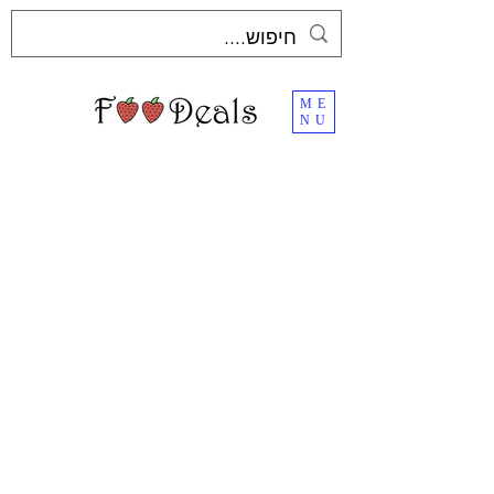
ME
NU