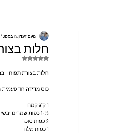
נועם זיגדון
19 בספט׳ 2022
חלות בצורת
דירוג של NaN מתוך 5 כוכבים
חלות בצורת תפוח - ב
כוס מדידה חד פעמית 
1 ק"ג קמח
½-1 כפות שמרים יבשים
2 כפות סוכר
1 כפות מלח