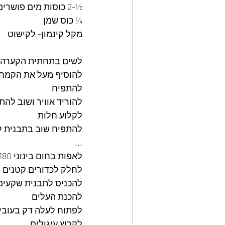
½-2 כוסות מים פושרים
¼ כוס שמן 
מקל קינמון- לקישוט
לשים בתחתית הקערה א
להוסיף מעל את הקמח 
להתפיח 
להוריד אוויר ושוב להת
לקלוע חלות 
להתפיח שוב בתבנית למ
...
לאפות בחום בינוני 180 מעלות כ- 25 דקות 
לחלק לכדורים קטנים 
להכניס לתבנית שקעים
להכנת העלים 
לפתוח לעלה דק בעובי 
לקרוץ עיגולים 