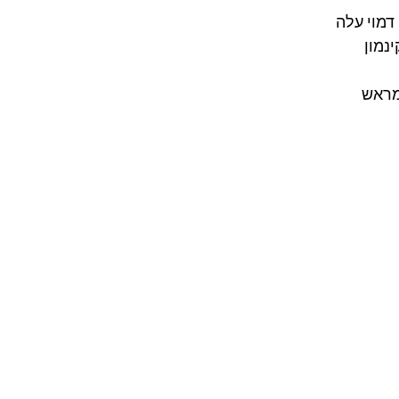
דמוי עלה 
נמון 
מראש 