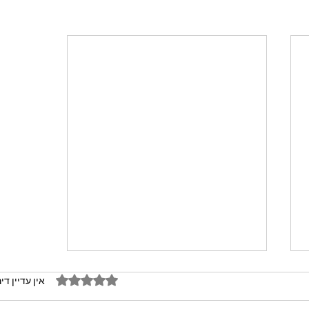
דירוג של 0 מתוך 5 כוכבים
אין עדיין די