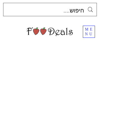
ME
NU