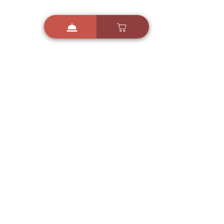
i
X
ברכות ואיחולים - אפליקציית הברכות של ישראל
ברכות ליום הולדת, ברכות
לחגים, ברכות לאירועים ועוד!
הורידו בחינם עכשיו ושלחו
ברכה לאהובים
הורדה