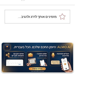
מתכון מנצח עוגת מייפל
מזמינים אותך לדרג ולהגיב...
שוקולד בחושה וקלה - זיוה
כהן