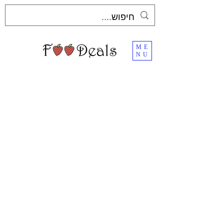
ME
NU