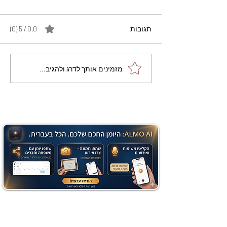
תגובות
0.0 / 5 ‏(0)
מתכון מנצח עוגת מייפל
מזמינים אותך לדרג ולהגיב...
שוקולד בחושה וקלה - זיוה
כהן