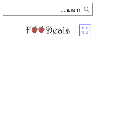
ME
NU