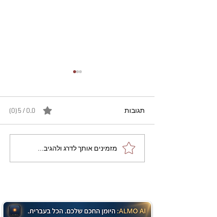
תגובות
0.0 / 5 ‏(0)
מתכון מנצח עוגת מייפל
מזמינים אותך לדרג ולהגיב...
שוקולד בחושה וקלה - זיוה
כהן