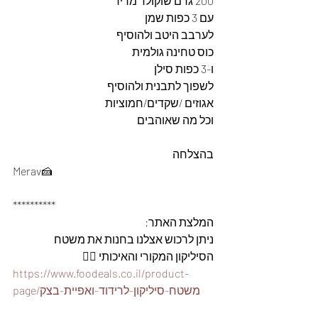
200 גרם שוקולד מריר
עם 3 כפות שמן 
לערבב היטב ולהוסיף
כוס טחינה גולמית
ו-3 כפות סילן
לשפוך לתבנית ולהוסיף
אגוזים /שקדים/חמוציות
וכל מה שאוהבים 
בהצלחה 
Merav🍰
**********
המלצת האתר: 
ניתן לרכוש אצלנו בחנות את משטח 
הסיליקון המקורי והאיכותי 👇🏽
https://www.foodeals.co.il/product-
page/משטח-סיליקון-לרידוד-ואפיית-בצק