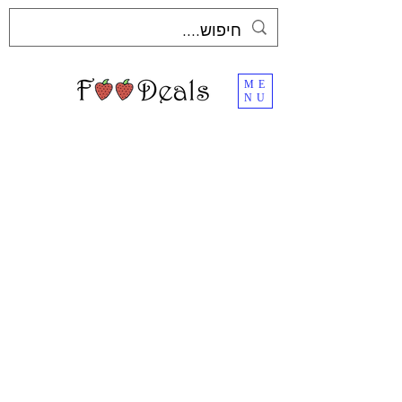
ME
NU