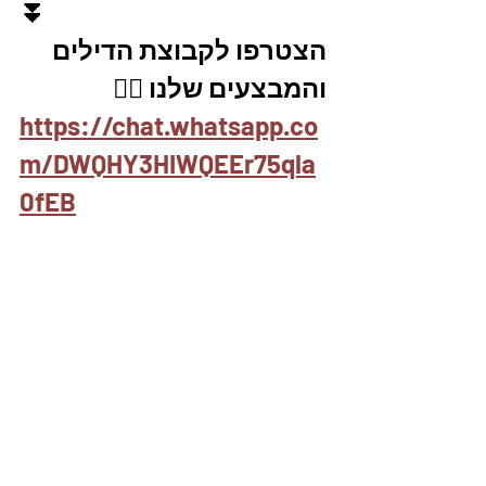
⏬
הצטרפו לקבוצת הדילים 
והמבצעים שלנו 👇🏽
https://chat.whatsapp.co
m/DWQHY3HIWQEEr75qla
0fEB