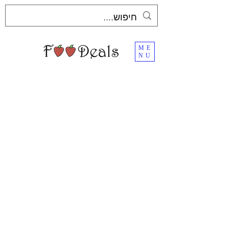
ME
NU