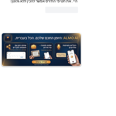
היי, את חטיפי התירס אפשר להכין ללא גלוטן?
לייק
להשיב