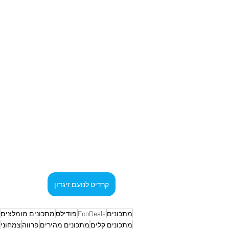
קרדיט לנועם זיגדון
מתכונים
FooDeals
פודילס
מתכונים מומלצים
מתכונים קלים
מתכונים מהירים
פרווה
צמחוני