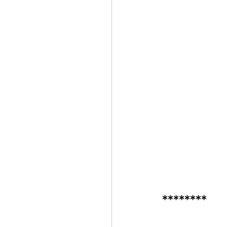
********