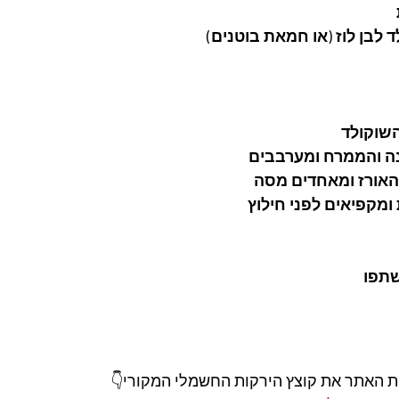
השוקולד
נה והממרח ומערבבים
האורז ומאחדים מסה
מקפיאים לפני חילוץ
תפו
ות האתר את קוצץ הירקות החשמלי המקורי👇