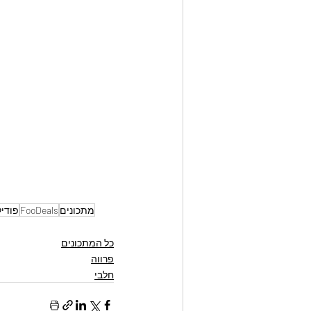
מתכונים
FooDeals
פודי
כל המתכונים
פרווה
חלבי