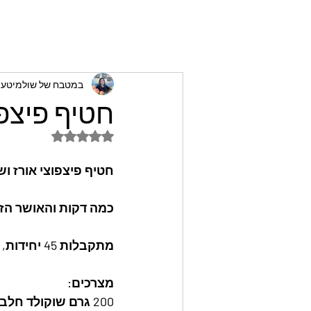
במטבח של שולמיטעים
חטיף פיצפ
דירוג של NaN מתוך 5 כוכבים
חטיף פיצפוצי אורז ו
כמה דקות והאושר הזה
מתקבלות 45 יחידות, תלוי בגודל היחידה
מצרכים: 
200 גרם שוקולד חלב (או מריר לפרווה)