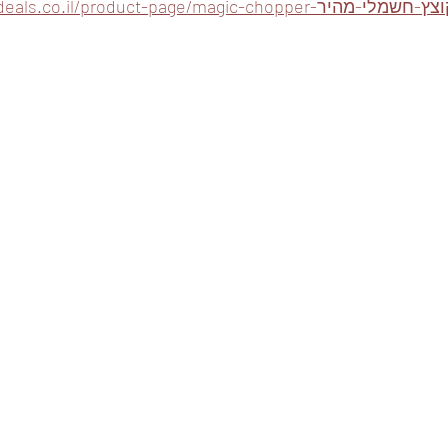
https://www.foodeals.co.il/product-page/magic-cho-קוצץ-חשמלי-מהיר