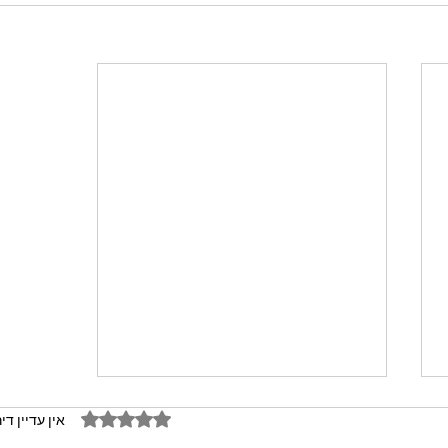
דירוג של 0 מתוך 5 כוכבים
אין עדיין די