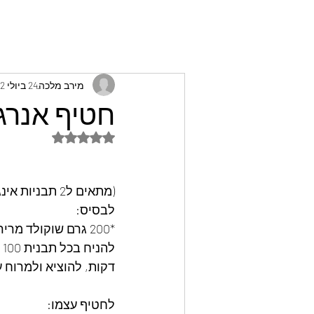
מירב מלכה
24 ביולי 2022
חטיף אנרגי
דירוג של NaN מתוך 5 כוכבים
(מתאים ל2 תבניות אינגלישקייק)
לבסיס:
*200 גרם שוקולד מריר איכותי %60 או 80%.
דקות, להוציא ולמרוח 
לחטיף עצמו: