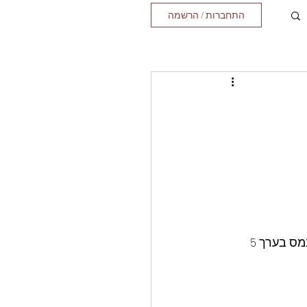
התחברות / הרשמה
להניח בכל תבנית 100 גרם שוקולד להכניס לתנור כמה דקות עד שהשוקולד בתבנית נמס בערך 5 