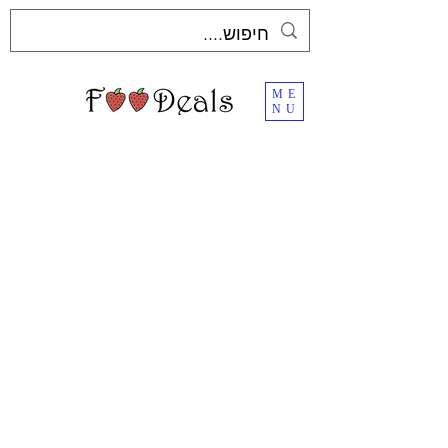
ME
NU