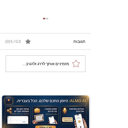
תגובות
0.0 / 5 ‏(0)
מתכון מנצח עוגת מייפל
מזמינים אותך לדרג ולהגיב...
שוקולד בחושה וקלה - זיוה
כהן