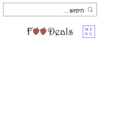
ME
NU