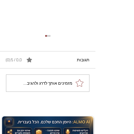
תגובות
0.0 / 5 ‏(0)
מתכון מנצח עוגת מייפל
מזמינים אותך לדרג ולהגיב...
שוקולד בחושה וקלה - זיוה
כהן