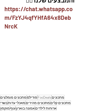
והמבצעים שלנו 👇🏽
https://chat.whatsapp.co
m/FzYJ4qfYHfA64x8Deb
NrcK
מתכונים
FooDeals
פודילס
מתכונים מומלצים
מתכונים קלים
מתכונים מהירים
מאכלי עדות
בשרי
ארוחות לילדים
אמונה בוארון
עוף
מוקפץ