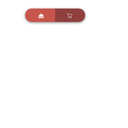
i
X
ברכות ואיחולים - אפליקציית הברכות של ישראל
ברכות ליום הולדת, ברכות
לחגים, ברכות לאירועים ועוד!
הורידו בחינם עכשיו ושלחו
ברכה לאהובים