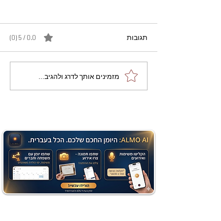
תגובות
0.0 / 5 ‏(0)
מתכון מנצח עוגת מייפל
מזמינים אותך לדרג ולהגיב...
שוקולד בחושה וקלה - זיוה
כהן