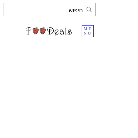
ME
NU