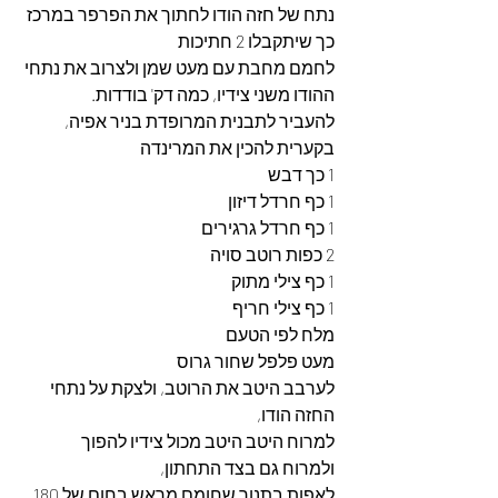
נתח של חזה הודו לחתוך את הפרפר במרכז 
כך שיתקבלו 2 חתיכות
לחמם מחבת עם מעט שמן ולצרוב את נתחי 
ההודו משני צידיו, כמה דק' בודדות. 
להעביר לתבנית המרופדת בניר אפיה,
בקערית להכין את המרינדה
1 כך דבש
1 כף חרדל דיזון
1 כף חרדל גרגירים
2 כפות רוטב סויה
1 כף צילי מתוק
1 כף צילי חריף
מלח לפי הטעם
מעט פלפל שחור גרוס
לערבב היטב את הרוטב, ולצקת על נתחי 
החזה הודו,
למרוח היטב היטב מכול צידיו להפוך  
ולמרוח גם בצד התחתון, 
לאפות בתנור שחומם מראש בחום של 180 