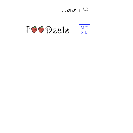
ME
NU