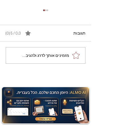
תגובות
0.0 / 5 ‏(0)
מתכון מנצח עוגת מייפל
מזמינים אותך לדרג ולהגיב...
שוקולד בחושה וקלה - זיוה
כהן