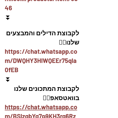
46
⏬
לקבוצת הדילים והמבצעים 
שלנו👇🏽
https://chat.whatsapp.co
m/DWQHY3HIWQEEr75qla
0fEB
⏬
לקבוצת המתכונים שלנו 
בוואטסאפ👇🏽
https://chat.whatsapp.co
m/BSlzgbYg7p9KH3rg6Rz