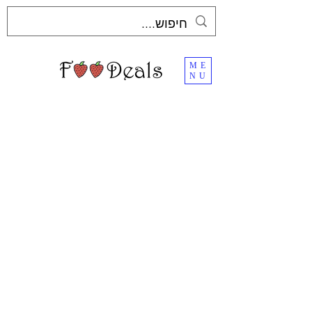
ME
NU