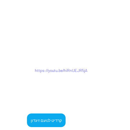
https://youtu.be/hiRnUEJR5jA
קרדיט לנועם זיגדון