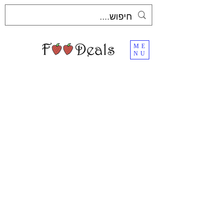
ME
NU