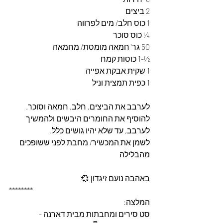
2 ביצים
1 כוס חלב/ מים לפרווה
¼ כוס סוכר
50 גר' חמאה מומסת/ מחמאה
½-1 כוסות קמח
1 שקית אבקת אפייה 
1 כפית תמצית וניל 
לערבב את הביצים, חלב, חמאה וסוכר.
להוסיף את החומרים היבשים ולהמשיך 
לערבב, עד שלא יהיו גושים כלל.
לשמן את המכשיר/ מחבת לפני ששופכים 
מהבלילה
באהבה נועם זיגדון 💞
********
המלצה: 
סט סירים ומחבתות מבית דארנה - 