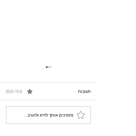
תגובות
0.0 / 5 ‏(0)
מתכון מנצח עוגת מייפל
מזמינים אותך לדרג ולהגיב...
שוקולד בחושה וקלה - זיוה
כהן