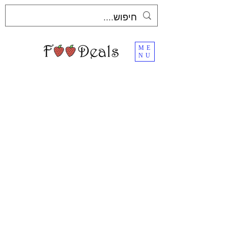
ME
NU