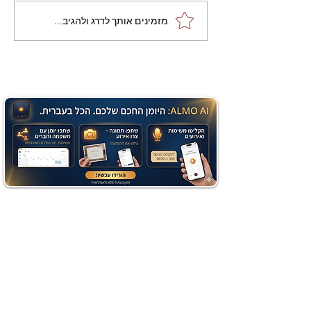
מתכון מנצח עוגת מייפל
מזמינים אותך לדרג ולהגיב...
שוקולד בחושה וקלה - זיוה
כהן