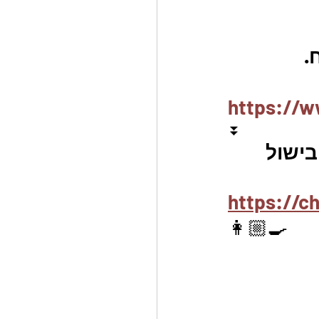
https://w
⏬
ישול 
https://c
👩🏼‍🍳 