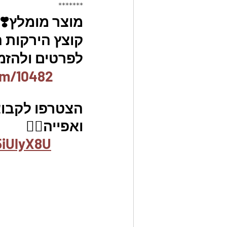
*******
מוצר מומלץ❣️
קוצץ הירקות המקורי aster slicer
לפרטים ולהזמנו
em/10482
הצטרפו לקבוצת
ואפייה👇🏽
5iUlyX8U