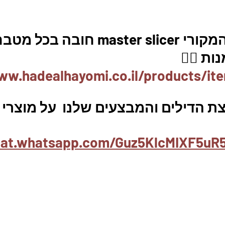
m חובה בכל מטבח. 
ת 👇🏼
ww.hadealhayomi.co.il/products/it
 הדילים והמבצעים שלנו  על מוצרי ב
hat.whatsapp.com/Guz5KlcMIXF5uR