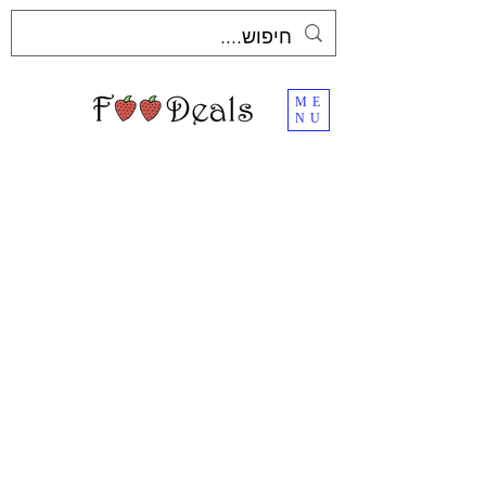
ME
NU