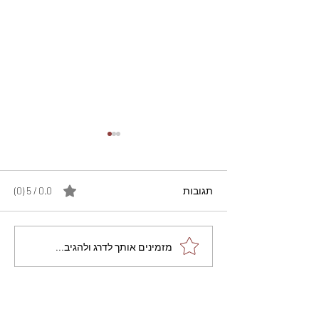
תגובות
0.0 / 5 ‏(0)
מתכון מנצח עוגת מייפל
מזמינים אותך לדרג ולהגיב...
שוקולד בחושה וקלה - זיוה
כהן