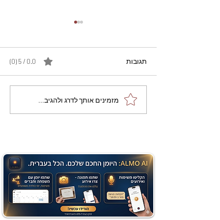
תגובות
0.0 / 5 ‏(0)
מתכון מנצח עוגת מייפל
מזמינים אותך לדרג ולהגיב...
שוקולד בחושה וקלה - זיוה
כהן