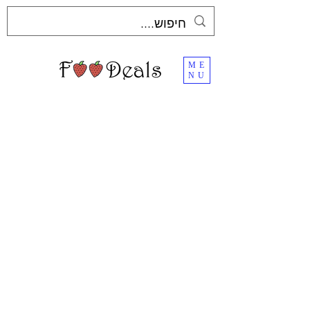
ME
NU