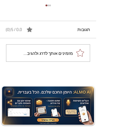
תגובות
0.0 / 5 ‏(0)
מתכון מנצח עוגת מייפל
מזמינים אותך לדרג ולהגיב...
שוקולד בחושה וקלה - זיוה
כהן