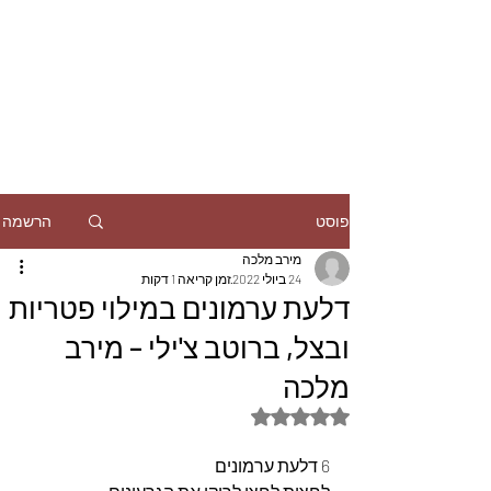
הרשמה
פוסט
מירב מלכה
24 ביולי 2022
זמן קריאה 1 דקות
דלעת ערמונים במילוי פטריות
ובצל, ברוטב צ'ילי – מירב
מלכה
דירוג של NaN מתוך 5 כוכבים
6 דלעת ערמונים