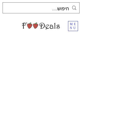
ME
NU