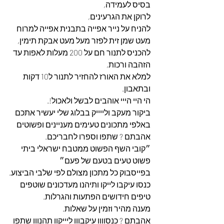
בסיס לעמידה,
לרוקן את הגרעינים,
להניח על נייר אפייה בתבנית אפייה למרוח 
מעט שמן זית לפזר מעל מעט אבקת תימין,
להכניס לתנור חם על 200 מעלות לאפות עד 
הזהבה ורכות,
למלא את האורז להחזיר לתנור ל10 דקות 
ובתאבון.
הי היי הייי אוהבים לבשל ולאכול!.
ביקור מעקב ולייייק בבלוג שלי יעשיר אתכם 
באלפי מתכונים טעימים מעניינים ופשוטים 
אהבתם ? שתפו וספרו לחבריכם.
״קובי השף הפשוט ממטבח ישראלי ביתי 
פשוט טעים בטעם של פעם״
בפייסבוק כל מתכון מצולם לפי שלבי הביצוע.
כנסו עיקבו לייקו ותיהנו מעדכונים שוטפים 
טיפים חידושים הפתעות והגרלות.
מענה מהיר וזמין על שאלות.
אהבתם ? כנסוווו עיקבווו ליייקוו תהנווו שתפו 