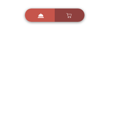
i
X
ברכות ואיחולים - אפליקציית הברכות של ישראל
ברכות ליום הולדת, ברכות
לחגים, ברכות לאירועים ועוד!
הורידו בחינם עכשיו ושלחו
ברכה לאהובים
הורדה