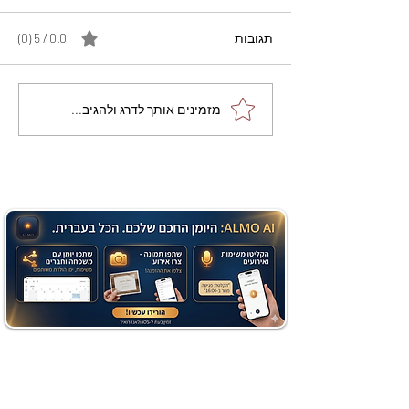
תגובות
0.0 / 5 ‏(0)
מתכון מנצח עוגת מייפל
מזמינים אותך לדרג ולהגיב...
שוקולד בחושה וקלה - זיוה
כהן