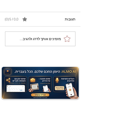
תגובות
0.0 / 5 ‏(0)
מתכון מנצח עוגת מייפל
מזמינים אותך לדרג ולהגיב...
שוקולד בחושה וקלה - זיוה
כהן