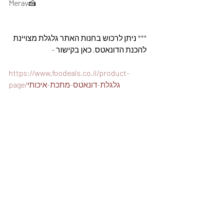
Merav🍰
*** ניתן לרכוש בחנות האתר גלגלת מצויינת 
להכנת הדונאטס, כאן בקישור -
https://www.foodeals.co.il/product-
page/גלגלת-דונאטס-מתכת-איכותי