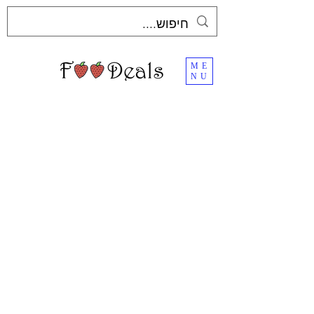
ME
NU