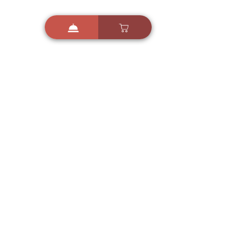
i
X
ברכות ואיחולים - אפליקציית הברכות של ישראל
ברכות ליום הולדת, ברכות
לחגים, ברכות לאירועים ועוד!
הורידו בחינם עכשיו ושלחו
ברכה לאהובים