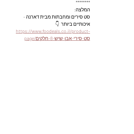
********
המלצה: 
סט סירים ומחבתות מבית דארנה - 
איכותיים ביותר  👇
https://www.foodeals.co.il/product-
page/סט-סירי-אבן-שיש-8-חלקים