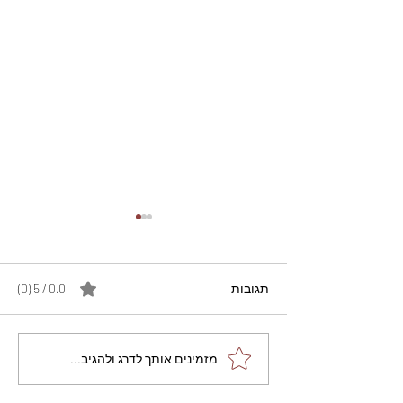
תגובות
0.0 / 5 ‏(0)
מתכון מנצח עוגת מייפל
מזמינים אותך לדרג ולהגיב...
שוקולד בחושה וקלה - זיוה
כהן