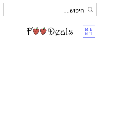
ME
NU