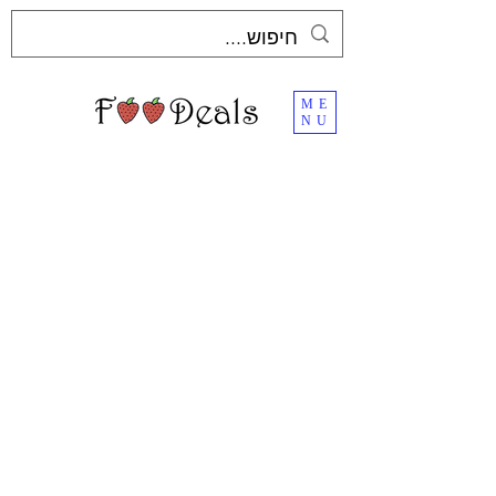
ME
NU