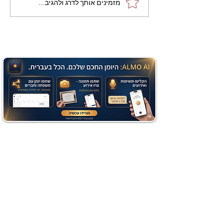
מתכון מנצח עוגת מייפל
מזמינים אותך לדרג ולהגיב...
שוקולד בחושה וקלה - זיוה
כהן