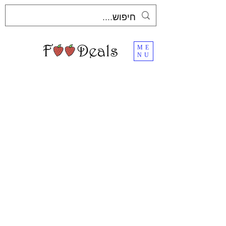
ME
NU