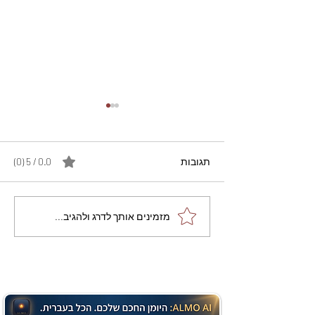
תגובות
0.0 / 5 ‏(0)
מתכון מנצח עוגת מייפל
מזמינים אותך לדרג ולהגיב...
שוקולד בחושה וקלה - זיוה
כהן