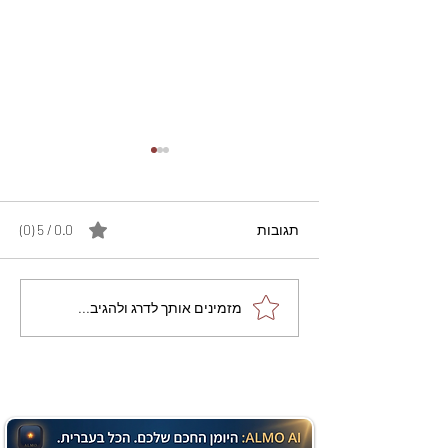
תגובות
0.0 / 5 ‏(0)
מתכון מנצח עוגת מייפל
מזמינים אותך לדרג ולהגיב...
שוקולד בחושה וקלה - זיוה
כהן