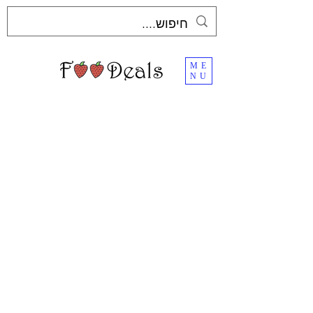
ME
NU