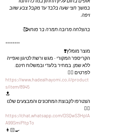
אופים בחום עליון תחתון במרכז התנור 
במשך חצי שעה בלבד עד מקבל צבע שזוב 
ויפה.
בהצלחה מרובה תמרה בר מוחא🥰
********
מוצר מומלץ❣️
הקריספר המקורי - מגש ורשת לטיגון ואפייה 
ללא שמן, במחיר בלעדי ובמשלוח חינם. 
לפרטים 👇🏼
https://www.hadealhayomi.co.il/product
s/item/8945
🔝
הצטרפו לקבוצת המתכונים והמבצעים שלנו
👇🏼
https://chat.whatsapp.com/DSQwS3HplA
A99SmiPItpTo
👩🏻‍🍳