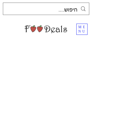
ME
NU