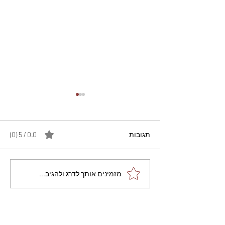
תגובות
0.0 / 5 ‏(0)
מתכון מנצח עוגת מייפל
מזמינים אותך לדרג ולהגיב...
שוקולד בחושה וקלה - זיוה
כהן