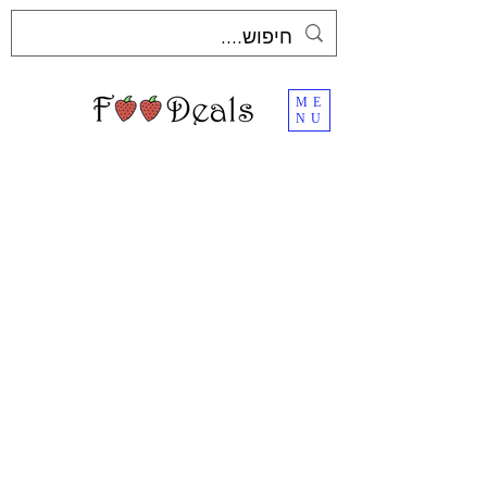
ME
NU