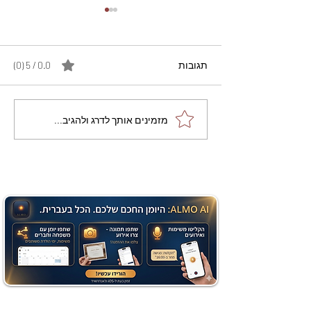
תגובות
0.0 / 5 ‏(0)
מתכון מנצח עוגת מייפל
מזמינים אותך לדרג ולהגיב...
שוקולד בחושה וקלה - זיוה
כהן