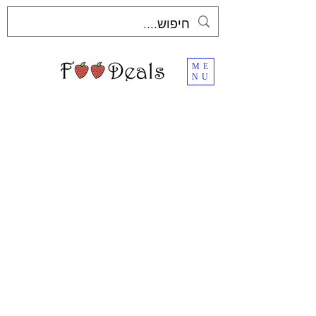
ME
NU