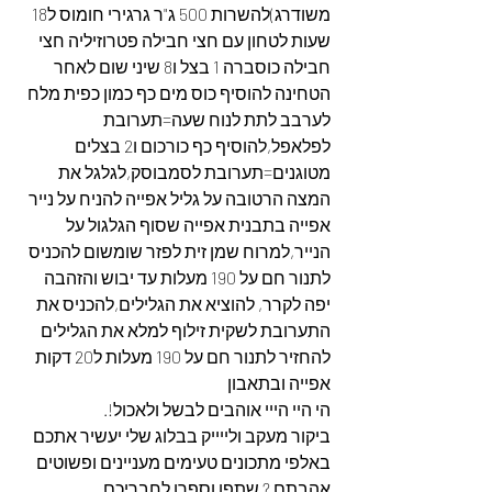
משודרג)להשרות 500 ג"ר גרגירי חומוס ל18 
שעות לטחון עם חצי חבילה פטרוזיליה חצי 
חבילה כוסברה 1 בצל ו8 שיני שום לאחר 
הטחינה להוסיף כוס מים כף כמון כפית מלח 
לערבב לתת לנוח שעה=תערובת 
לפלאפל,להוסיף כף כורכום ו2 בצלים 
מטוגנים=תערובת לסמבוסק,לגלגל את 
המצה הרטובה על גליל אפייה להניח על נייר 
אפייה בתבנית אפייה שסוף הגלגול על 
הנייר,למרוח שמן זית לפזר שומשום להכניס 
לתנור חם על 190 מעלות עד יבוש והזהבה 
יפה לקרר, להוציא את הגלילים,להכניס את 
התערובת לשקית זילוף למלא את הגלילים 
להחזיר לתנור חם על 190 מעלות ל20 דקות 
אפייה ובתאבון
הי היי הייי אוהבים לבשל ולאכול!.
ביקור מעקב ולייייק בבלוג שלי יעשיר אתכם 
באלפי מתכונים טעימים מעניינים ופשוטים 
אהבתם ? שתפו וספרו לחבריכם.