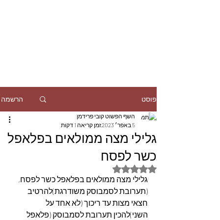
הרשמה
פוסט
השף הפשוט קובי פרידמן
5 באפר׳ 2023
זמן קריאה 1 דקות
גלילי מצה ממולאים בפלאפל
כשר לפסח
דירוג של NaN מתוך 5 כוכבים
גלילי מצה ממולאים בפלאפל כשר לפסח,
(תערובת לסמבוסק משודרגת)להרטיב 
חצאי מצות עד ריכוך (לא אחד על 
השני)להכין תערובת לסמבוסק (פלאפל 