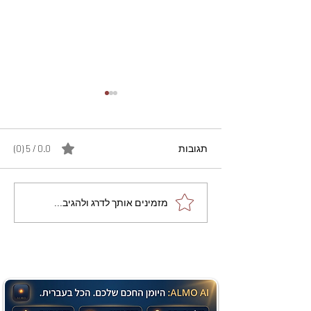
תגובות
0.0 / 5 ‏(0)
מתכון מנצח עוגת מייפל
מזמינים אותך לדרג ולהגיב...
שוקולד בחושה וקלה - זיוה
כהן