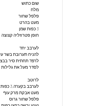
שום כתוש
מלח
פלפל שחור
מעט בהרט
3 כפות שמן
חופן פטרוזליה קצוצה
לערבב יחד
להניח תערובת בשר על 
לרפד תחתית סיר בבצל פרוס,4 שיני שום פרוסות וגמב
לסדר מעל את גלילות 
לרוטב
לערבב בקערה,3 כפות רסק עגבניות
מעט אבקת מרק עוף
פלפל שחור גרוס
נענע יבשה כחצי כפית