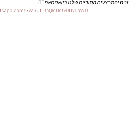
ים והמבצעים הסודיים שלנו בוואטסאפ
👇🏼
hatsapp.com/GWBUtPf4QlqDdfv0HyFaWD