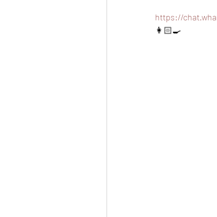
https://chat.w
👩🏻‍🍳