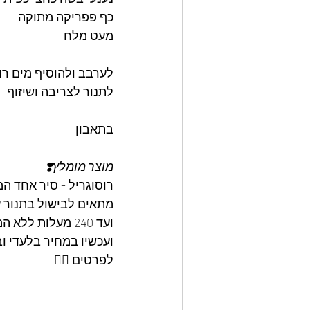
כף פפריקה מתוקה
מעט מלח
לערבב ולהוסיף מים רו
לתנור לצריבה ושיזוף
בתאבון
מוצר מומלץ❣️
רוסוגריל - סיר אחד ה
מתאים לבישול בתנור עד 180 מעלות עם 
ועד 240 מעלות ללא המכסה, ומתאים לכל סוגי הכיריים. 
ועכשיו במחיר בלעדי ו
לפרטים 👇🏼