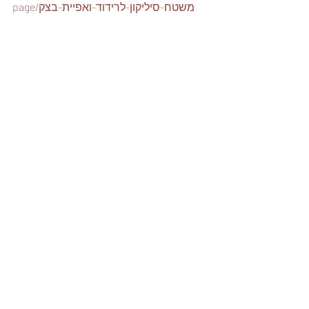
page/משטח-סיליקון-לרידוד-ואפיית-בצק