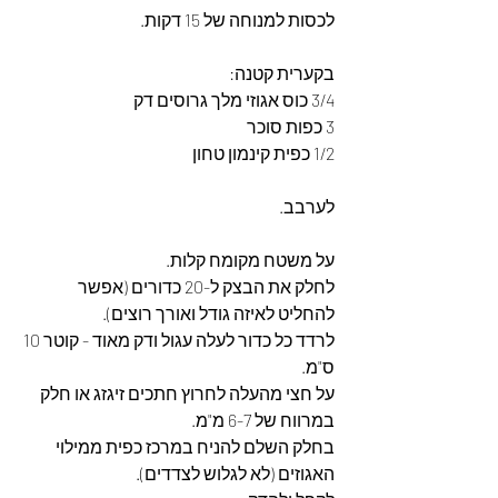
לכסות למנוחה של 15 דקות.
בקערית קטנה:
3/4 כוס אגוזי מלך גרוסים דק
3 כפות סוכר
1/2 כפית קינמון טחון
לערבב.
על משטח מקומח קלות.
לחלק את הבצק ל-20 כדורים (אפשר 
להחליט לאיזה גודל ואורך רוצים).
לרדד כל כדור לעלה עגול ודק מאוד - קוטר 10 
ס"מ.
על חצי מהעלה לחרוץ חתכים זיגזג או חלק 
במרווח של 6-7 מ"מ.
בחלק השלם להניח במרכז כפית ממילוי 
האגוזים (לא לגלוש לצדדים).