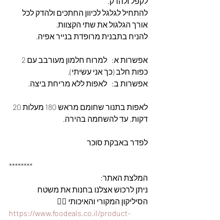
לקפל ולהדק.
להתחיל לגלגל לכיוון החתכים ולהדק לכל 
אורך הגלגול את שתי הקצוות.
להניח בתבנית מרופדת בנייר אפיה.
אפשרות א:   למרוח חלמון מעורבב עם 2 
כפות חלב (כך אני עשיתי).
אפשרות ב:   לאפות ללא מריחת ביצה.
לאפות בתנור שחומם מראש 180 מעלות 20 
דקות, עד להשחמה בהירה.
לפדר באבקת סוכר
********
המלצת האתר: 
ניתן לרכוש אצלנו בחנות את משטח 
הסיליקון המקורי והאיכותי 👇🏽
https://www.foodeals.co.il/product-