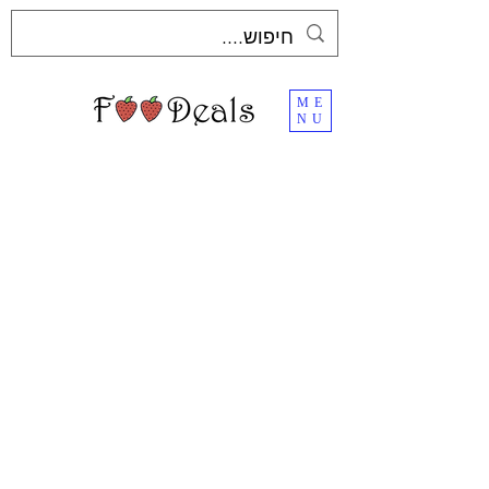
ME
NU