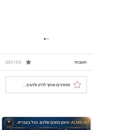
תגובות
0.0 / 5 ‏(0)
מתכון מנצח עוגת מייפל
מזמינים אותך לדרג ולהגיב...
שוקולד בחושה וקלה - זיוה
כהן