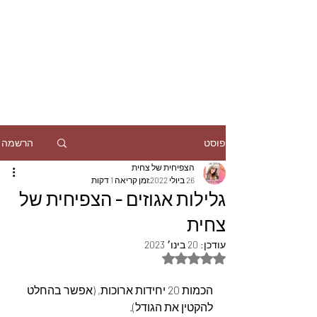
הרשמה
פוסט
הצפיחית של צחית
26 ביולי 2022
זמן קריאה 1 דקות
גלילות אגוזים - הצפיחית של
צחית
עודכן:
20 בינו׳ 2023
דירוג של NaN מתוך 5 כוכבים
הכמות 20 יחידות ארוכות, (אפשר בהחלט 
להקטין את הגודל).