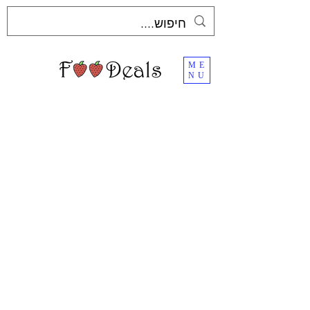
ME
NU