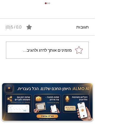
תגובות
0.0 / 5 ‏(0)
מתכון מנצח עוגת מייפל
מזמינים אותך לדרג ולהגיב...
שוקולד בחושה וקלה - זיוה
כהן