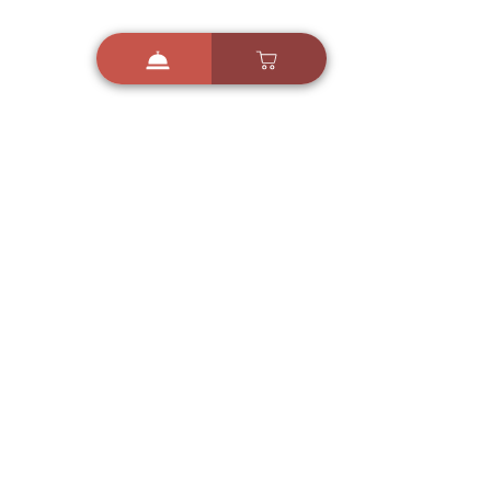
i
X
ברכות ואיחולים - אפליקציית הברכות של ישראל
ברכות ליום הולדת, ברכות
לחגים, ברכות לאירועים ועוד!
הורידו בחינם עכשיו ושלחו
ברכה לאהובים