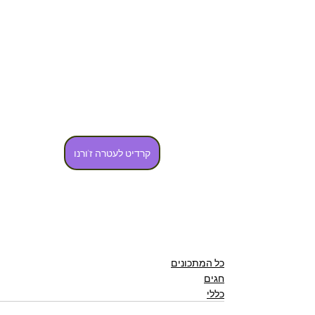
קרדיט לעטרה ז'ורנו
כל המתכונים
חגים
כללי