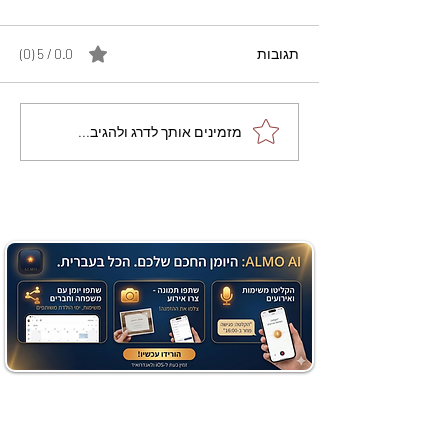
תגובות
0.0 / 5 ‏(0)
מתכון מנצח עוגת מייפל
מזמינים אותך לדרג ולהגיב...
שוקולד בחושה וקלה - זיוה
כהן