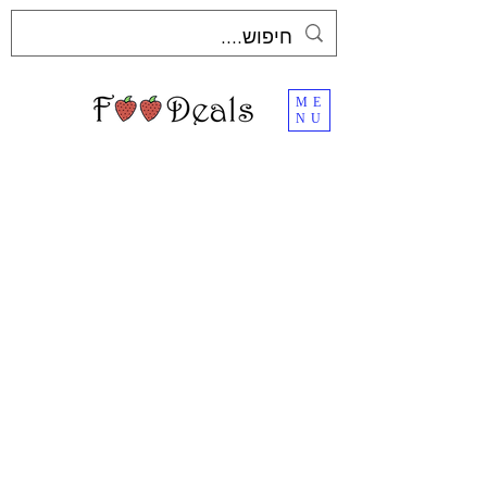
ME
NU