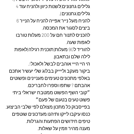
גלילים גחנונים)לשנות כיוון ולהניח עוד 4 
גלילים(גחנונים),
להניח מעל נייר אפייה להניח על הנייר 6 
ביצים לסגור את המכסה,
להכניס לתנור חם על 200 מעלות טורבו 
לאפות שעה,
להוריד ל90 מעלות(תוכנית רגילה)לאפות 
לילה שלם ובתאבון.
הי היי הייי אוהבים לבשל ולאכול!.
ביקור מעקב ולייייק בבלוג שלי יעשיר אתכם 
באלפי מתכונים טעימים מעניינים ופשוטים 
אהבתם ? שתפו וספרו לחבריכם.
״קובי השף הפשוט ממטבח ישראלי ביתי 
פשוט טעים בטעם של פעם״
בפייסבוק כל מתכון מצולם לפי שלבי הביצוע.
כנסו עיקבו לייקו ותיהנו מעדכונים שוטפים 
טיפים חידושים הפתעות והגרלות.
מענה מהיר וזמין על שאלות.