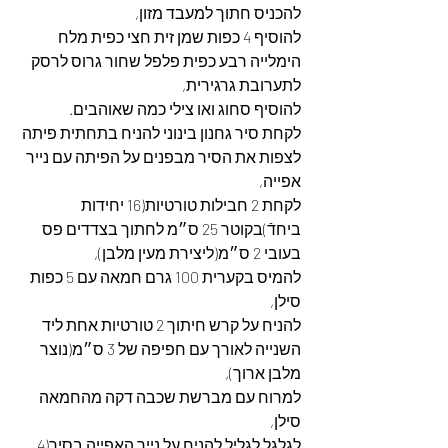
להכניס חתוך למעבד מזון,
להוסיף 4 כפות שמן זית חצי כפית מלח 
הימלייה רבע כפית פלפל שחור גרוס לרסק 
לתערובת גרגירית,
להוסיף סחוג ואו צילי כמה שאוהבים.
לקחת סיר גחנון בינוני להניח בתחתית פיתה 
לצפות את הסיר מבפנים על הפיתה עם נייר 
אפייה,
לקחת 2 חבילות טורטיות(16 יחידות 
ביחדֿ)בקוטר 25 ס״מ לחתוך בצדדים פס 
בעובי 2 ס״מ(ליצירת מעין מלבן),
להמיס בקערית 100 גרם חמאה עם 5 כפות 
סילן,
להניח על קרש חיתוך 2 טורטיות אחת ליד 
השנייה לאורך עם חפיפה של 3 ס״מ(נוצר 
מלבן ארוך),
למרוח עם מברשת שכבה דקה מהחמאה 
סילן,
לגלגל לגליל להניח על נייר האפייה בסיר(4 