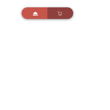
i
X
ברכות ואיחולים - אפליקציית הברכות של ישראל
ברכות ליום הולדת, ברכות
לחגים, ברכות לאירועים ועוד!
הורידו בחינם עכשיו ושלחו
ברכה לאהובים
הורדה