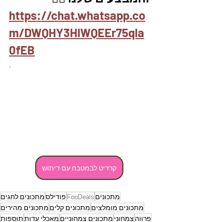
https://chat.whatsapp.co
m/DWQHY3HIWQEEr75qla
0fEB
.
קרדיט לבמטבח עם דיתוש
מתכונים
FooDeals
פודילס
מתכונים לחגים
מתכונים מומלצים
מתכונים קלים
מתכונים מהירים
פרווה
צמחוני
מתכונים צמחוניים
מאכלי עדות
תוספות