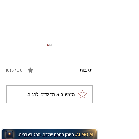
תגובות
0.0 / 5 ‏(0)
מתכון מנצח עוגת מייפל
מזמינים אותך לדרג ולהגיב...
שוקולד בחושה וקלה - זיוה
כהן