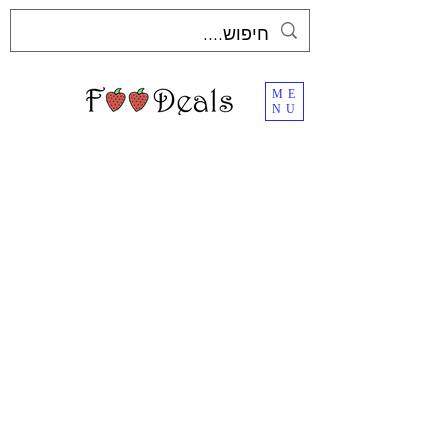
ME
NU