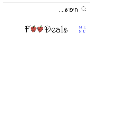
ME
NU