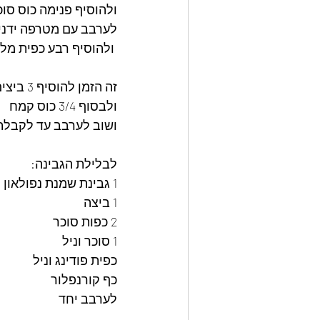
ולהוסיף פנימה כוס סוכ
לערבב עם מטרפה ידני
 ולהוסיף רבע כפית מלח חובה!!
זה הזמן להוסיף 3 ביצים [כל פעם אחת ] ולערבב היטב לפני הוספת ביצה נוספת 
ולבסוף 3/4 כוס קמח
ושוב לערבב עד לקבלת
לבלילת הגבינה:
1 גבינת שמנת נפולאון
1 ביצה
2 כפות סוכר
1 סוכר וניל
כפית פודינג וניל
כף קורנפלור
לערבב יחד