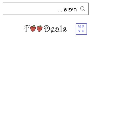
ME
NU