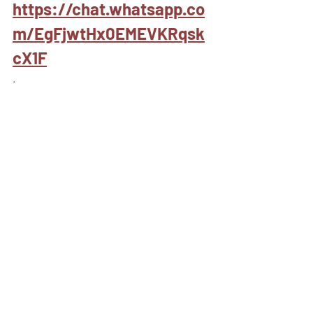
https://chat.whatsapp.co
m/EgFjwtHx0EMEVKRqsk
cX1F
.