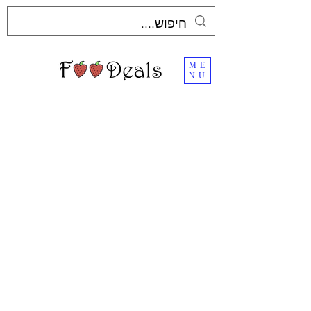
ME
NU