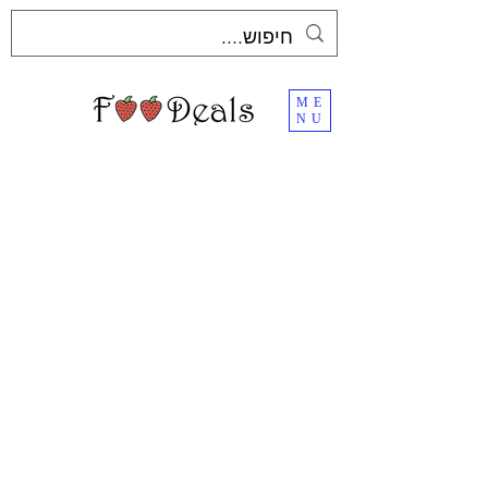
ME
NU