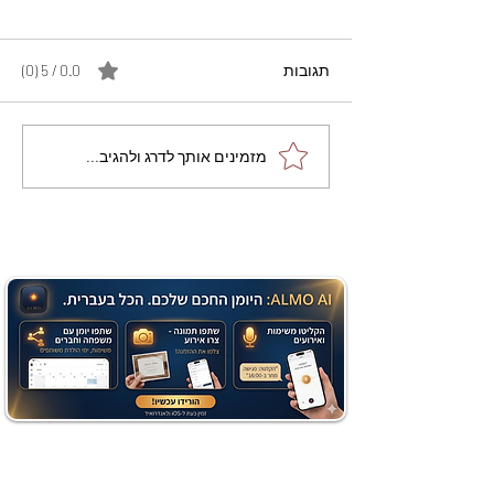
תגובות
0.0 / 5 ‏(0)
מתכון מנצח עוגת מייפל
מזמינים אותך לדרג ולהגיב...
שוקולד בחושה וקלה - זיוה
כהן